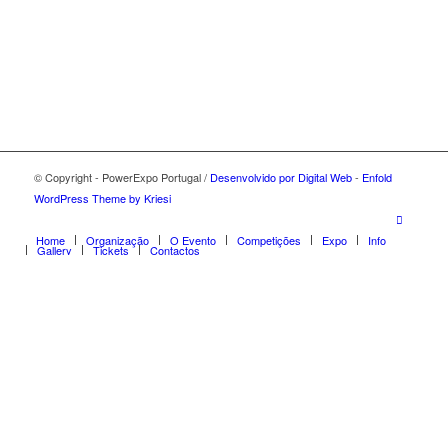
© Copyright - PowerExpo Portugal /
Desenvolvido por Digital Web
-
Enfold
WordPress Theme by Kriesi
Home
Organização
O Evento
Competições
Expo
Info
Gallery
Tickets
Contactos